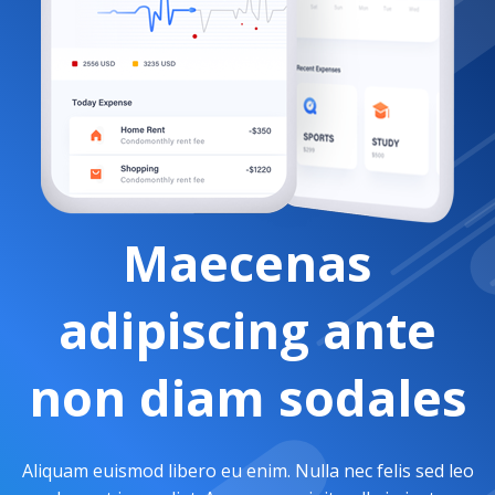
Maecenas
adipiscing ante
non diam sodales
Aliquam euismod libero eu enim. Nulla nec felis sed leo